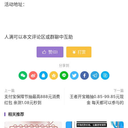
活动地址：
人满可以本文评论区或群聊中互助
赞(
0
)
打赏


分享到









上一篇
下一篇
支付宝保障节抽最高888元消费
王者开宝箱抽0.85-99.85元现
红包 亲测1.08元秒到
金 每天都可以参与的
相关推荐