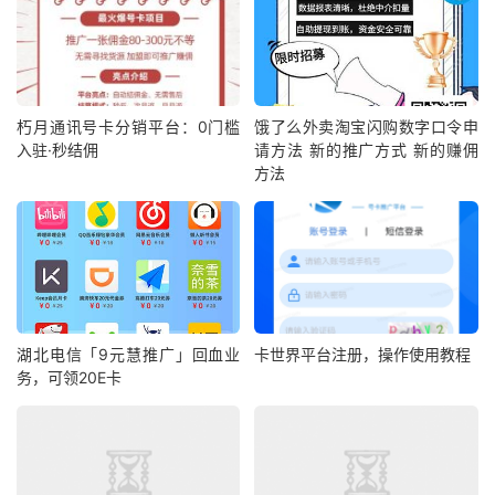
朽月通讯号卡分销平台：0门槛
饿了么外卖淘宝闪购数字口令申
入驻·秒结佣
请方法 新的推广方式 新的赚佣
方法
湖北电信「9元慧推广」回血业
卡世界平台注册，操作使用教程
务，可领20E卡