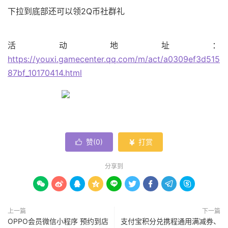
下拉到底部还可以领2Q币社群礼
活动地址：
https://youxi.gamecenter.qq.com/m/act/a0309ef3d515
87bf_10170414.html
赞(
0
)
打赏


分享到









上一篇
下一篇
OPPO会员微信小程序 预约到店
支付宝积分兑携程通用满减券、