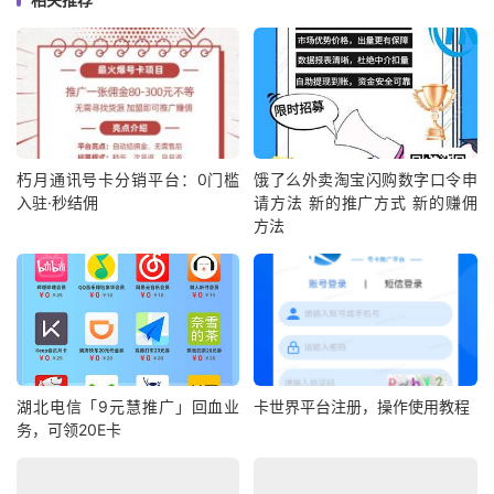
朽月通讯号卡分销平台：0门槛
饿了么外卖淘宝闪购数字口令申
入驻·秒结佣
请方法 新的推广方式 新的赚佣
方法
湖北电信「9元慧推广」回血业
卡世界平台注册，操作使用教程
务，可领20E卡