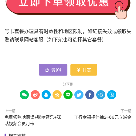
号卡套餐办理具有时效性和地区限制，如链接失效或领取失
败请联系网站客服（如下架也可选择其它套餐）
赞(
0
)
打赏


分享到









上一篇
下一篇
免费领咪咕阅读+咪咕音乐+咪
工行幸福相伴抽2~66元立减金
咕视频会员月卡
相关推荐