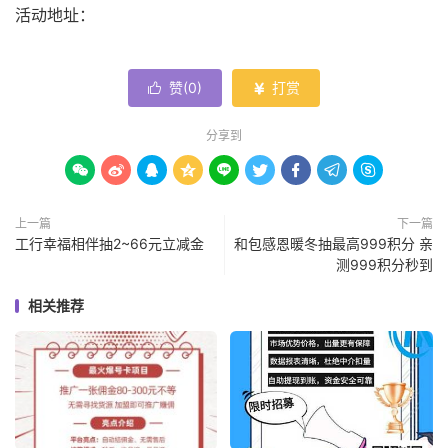
活动地址：
赞(
0
)
打赏


分享到









上一篇
下一篇
工行幸福相伴抽2~66元立减金
和包感恩暖冬抽最高999积分 亲
测999积分秒到
相关推荐