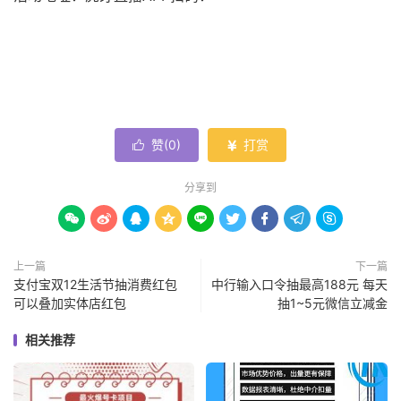
赞(
0
)
打赏


分享到









上一篇
下一篇
支付宝双12生活节抽消费红包
中行输入口令抽最高188元 每天
可以叠加实体店红包
抽1~5元微信立减金
相关推荐