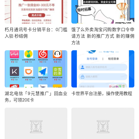
朽月通讯号卡分销平台：0门槛
饿了么外卖淘宝闪购数字口令申
入驻·秒结佣
请方法 新的推广方式 新的赚佣
方法
湖北电信「9元慧推广」回血业
卡世界平台注册，操作使用教程
务，可领20E卡