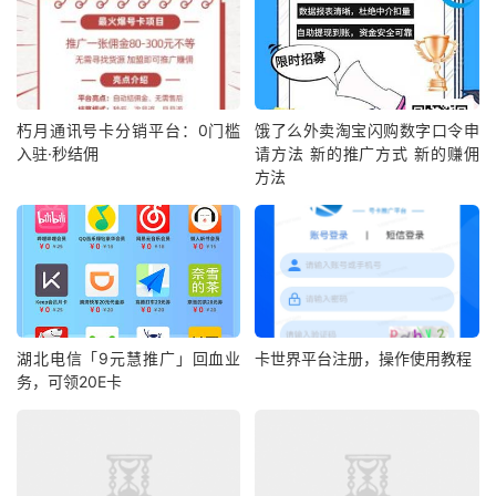
朽月通讯号卡分销平台：0门槛
饿了么外卖淘宝闪购数字口令申
入驻·秒结佣
请方法 新的推广方式 新的赚佣
方法
湖北电信「9元慧推广」回血业
卡世界平台注册，操作使用教程
务，可领20E卡