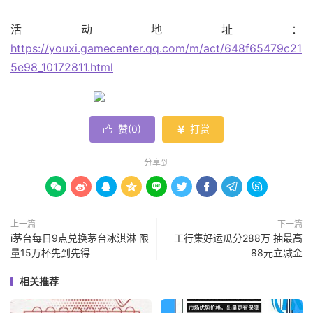
活动地址：
https://youxi.gamecenter.qq.com/m/act/648f65479c21
5e98_10172811.html
赞(
0
)
打赏


分享到









上一篇
下一篇
i茅台每日9点兑换茅台冰淇淋 限
工行集好运瓜分288万 抽最高
量15万杯先到先得
88元立减金
相关推荐