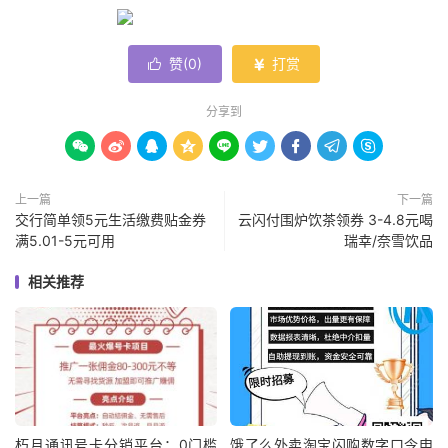
赞(
0
)
打赏


分享到









上一篇
下一篇
交行简单领5元生活缴费贴金券
云闪付围炉饮茶领券 3-4.8元喝
满5.01-5元可用
瑞幸/奈雪饮品
相关推荐
朽月通讯号卡分销平台：0门槛
饿了么外卖淘宝闪购数字口令申