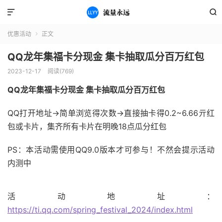


优惠活动
正文

QQ龙年集福卡分现金 集卡抽取瓜分百万红包
2023-12-17
阅读(769)
QQ龙年集福卡分现金 集卡抽取瓜分百万红包
QQ打开地址->简单浏览得次数->直接抽卡得0.2~6.66亓红
包或卡片，集齐所有卡片在明晚18点瓜分红包
PS：本活动需使用QQ9.0版本才可参与！不然会提示活动
内测中
活动地址：
https://ti.qq.com/spring_festival_2024/index.html