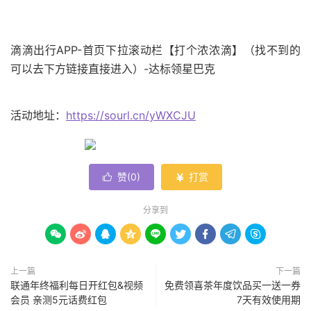
滴滴出行APP-首页下拉滚动栏【打个浓浓滴】（找不到的
可以去下方链接直接进入）-达标领星巴克
活动地址：
https://sourl.cn/yWXCJU
赞(
0
)
打赏


分享到









上一篇
下一篇
联通年终福利每日开红包&视频
免费领喜茶年度饮品买一送一券
会员 亲测5元话费红包
7天有效使用期