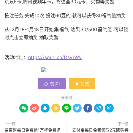
京东E卡,腾讯视频年卡，肯德基30元卡，实物等奖励
投注任务 完成10次 投注60豆的 就可以获得30福气值抽奖
从12月18-1月18日开始集福气 达到30/500福气值 可以随
时点击立即抽奖 抽取奖励
活动地址：
https://sourl.cn/DsVrWv
赞(
0
)
打赏


分享到









上一篇
下一篇
茶百道每日免费抢1万杯免费奶
支付宝每日免费领取2元团购券