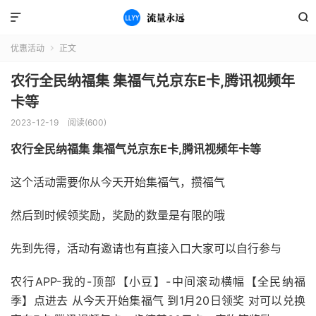


优惠活动
正文

农行全民纳福集 集福气兑京东E卡,腾讯视频年
卡等
2023-12-19
阅读(600)
农行全民纳福集 集福气兑京东E卡,腾讯视频年卡等
这个活动需要你从今天开始集福气，攒福气
然后到时候领奖励，奖励的数量是有限的哦
先到先得，活动有邀请也有直接入口大家可以自行参与
农行APP-我的-顶部【小豆】-中间滚动横幅【全民纳福
季】点进去 从今天开始集福气 到1月20日领奖 对可以兑换