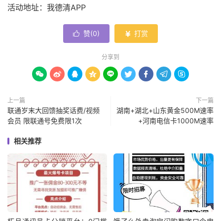
活动地址：我德清APP
赞(
0
)
打赏


分享到









上一篇
下一篇
联通岁末大回馈抽奖话费/视频
湖南+湖北+山东黄金500M速率
会员 限联通号免费限1次
+河南电信卡1000M速率
相关推荐