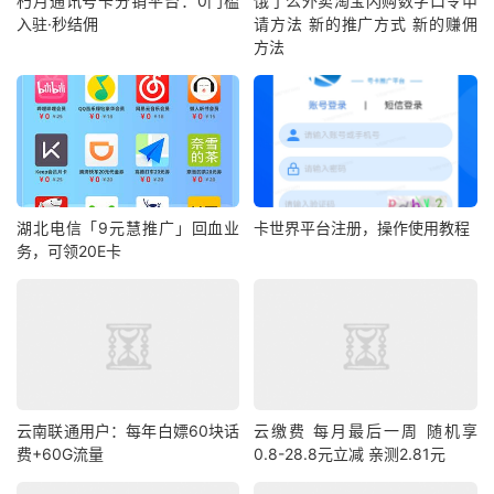
朽月通讯号卡分销平台：0门槛
饿了么外卖淘宝闪购数字口令申
入驻·秒结佣
请方法 新的推广方式 新的赚佣
方法
湖北电信「9元慧推广」回血业
卡世界平台注册，操作使用教程
务，可领20E卡
云南联通用户：每年白嫖60块话
云缴费 每月最后一周 随机享
费+60G流量
0.8-28.8元立减 亲测2.81元