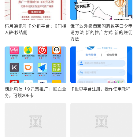
朽月通讯号卡分销平台：0门槛
饿了么外卖淘宝闪购数字口令申
入驻·秒结佣
请方法 新的推广方式 新的赚佣
方法
湖北电信「9元慧推广」回血业
卡世界平台注册，操作使用教程
务，可领20E卡