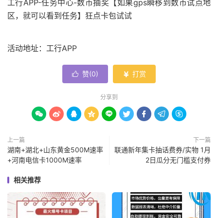
工行APP-任务中心-数币抽奖【如果gps瞬移到数币试点地
区，就可以看到任务】狂点卡包试试
活动地址：工行APP
赞(
0
)
打赏


分享到









上一篇
下一篇
湖南+湖北+山东黄金500M速率
联通新年集卡抽话费券/实物 1月
+河南电信卡1000M速率
2日瓜分无门槛支付券
相关推荐