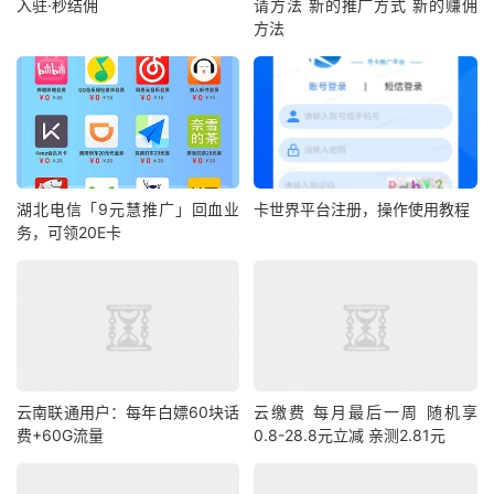
入驻·秒结佣
请方法 新的推广方式 新的赚佣
方法
湖北电信「9元慧推广」回血业
卡世界平台注册，操作使用教程
务，可领20E卡
云南联通用户：每年白嫖60块话
云缴费 每月最后一周 随机享
费+60G流量
0.8-28.8元立减 亲测2.81元