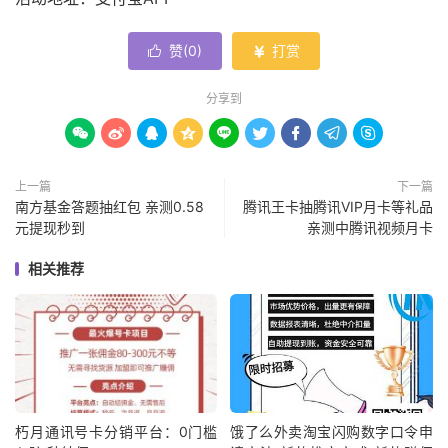
赞(
0
)
打赏


分享到









上一篇
下一篇
南方基金答题抽红包 亲测0.58
腾讯王卡抽腾讯VIP月卡等礼品
元提现秒到
亲测中腾讯视频月卡
相关推荐
朽月通讯号卡分销平台：0门槛
饿了么外卖淘宝闪购数字口令申