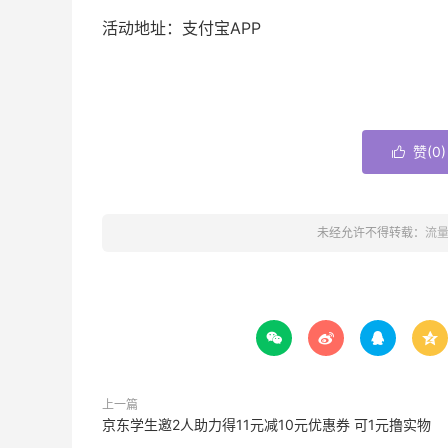
活动地址：支付宝APP
赞(
0
)

未经允许不得转载：
流




上一篇
京东学生邀2人助力得11元减10元优惠券 可1元撸实物