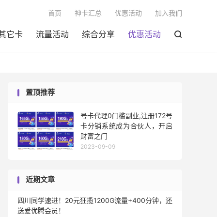

首页
神卡汇总
优惠活动
加入我们
其它卡
流量活动
综合分享
优惠活动

置顶推荐
号卡代理0门槛副业,注册172号
卡分销系统成为合伙人，开启
财富之门
2023-09-09
近期文章
四川同学速进！20元狂揽1200G流量+400分钟，还
送爱优腾会员！