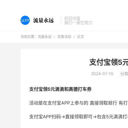
欢迎光临
我们一直在努力
当前位置：
流量永远
优惠活动
正文


支付宝领5
2024-01-15
分
支付宝领5元滴滴和高德打车券
活动是在支付宝APP上参与的 直接领取就行 有
支付宝APP扫码->直接领取即可->包含5元滴滴