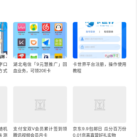
字口
湖北电信「9元慧推广」回
卡世界平台注册，操作使用
方式
血业务，可领20E卡
教程
随机
支付宝双V会员累计签到领
京东9.9包邮日 瓜分百万份
 亲测
腾讯视频会员月卡
0.01京喜直营好礼实物