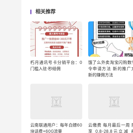
相关推荐
朽月通讯号卡分销平台：0
饿了么外卖淘宝闪购数
门槛入驻·秒结佣
令申请方法 新的推广
新的赚佣方法
云南联通用户：每年白嫖60
云缴费 每月最后一周 
块话费+60G流量
享 0.8-28.8元立减