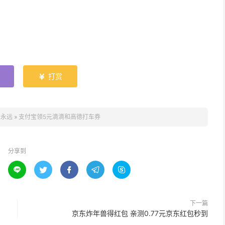
打赏

量永远
»
支付宝领5元滴滴和高德打车券
分享到





下一篇
京东炸年兽得红包 亲测0.77元京东红包秒到