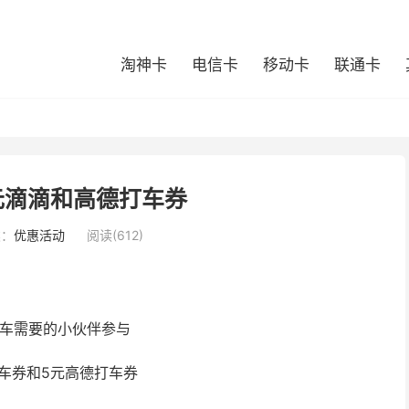
淘神卡
电信卡
移动卡
联通卡
元滴滴和高德打车券
类：
优惠活动
阅读(612)
打车需要的小伙伴参与
打车券和5元高德打车券