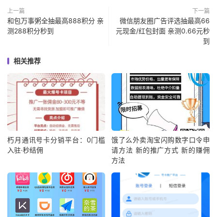
上一篇
下一篇
和包万事粥全抽最高888积分 亲
微信朋友圈广告评选抽最高66
测288积分秒到
元现金/红包封面 亲测0.66元秒
到
相关推荐
朽月通讯号卡分销平台：0门槛
饿了么外卖淘宝闪购数字口令申
入驻·秒结佣
请方法 新的推广方式 新的赚佣
方法