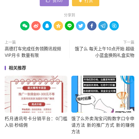
赞(
0
)
打赏


分享到









上一篇
下一篇
高德打车完成任务领腾讯视频
饿了么 每天上午10点开始 超级
VIP月卡 数量有限
小蓝盒换购礼盒实物
相关推荐
朽月通讯号卡分销平台：0门槛
饿了么外卖淘宝闪购数字口令申
入驻·秒结佣
请方法 新的推广方式 新的赚佣
方法