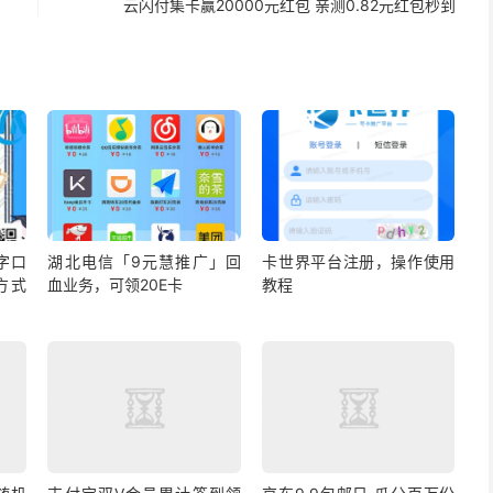
云闪付集卡赢20000元红包 亲测0.82元红包秒到
字口
湖北电信「9元慧推广」回
卡世界平台注册，操作使用
方式
血业务，可领20E卡
教程