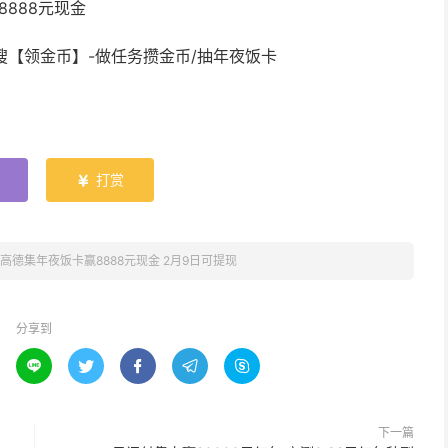
888元现金
接搜【领金币】-做任务攒金币/抽年夜饭卡
打赏

高德集年夜饭卡赢8888元现金 2月9日可提现
分享到





下一篇