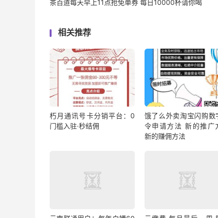
茶百道每天早上11点抢免单券 每日10000杯请你喝
相关推荐
朽月通讯号卡分销平台：0
饿了么外卖淘宝闪购数
门槛入驻·秒结佣
令申请方法 新的推广
新的赚佣方法