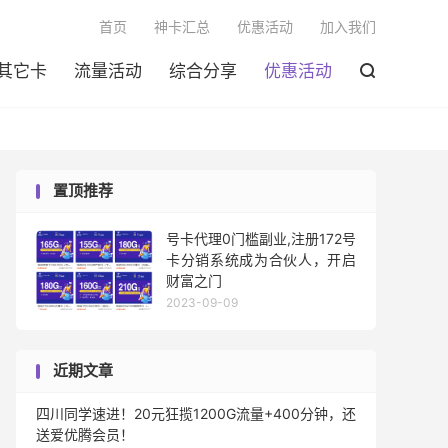

首页
神卡汇总
优惠活动
加入我们
其它卡
流量活动
综合分享
优惠活动

置顶推荐
号卡代理0门槛副业,注册172号
卡分销系统成为合伙人，开启
财富之门
2023-09-09
近期文章
四川同学速进！20元狂揽1200G流量+400分钟，还
送爱优腾会员！