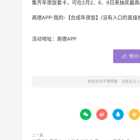
集齐年夜饭套卡，可在2月2、6、9日来抽奖最高8
高德APP-我的-【合成年夜饭】/没有入口的直
活动地址：高德APP
赞(
0
)

未经允许不得转载：
流量永远
»




上一篇