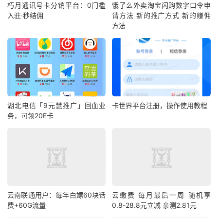
朽月通讯号卡分销平台：0门槛
饿了么外卖淘宝闪购数字口令申
入驻·秒结佣
请方法 新的推广方式 新的赚佣
方法
湖北电信「9元慧推广」回血业
卡世界平台注册，操作使用教程
务，可领20E卡
云南联通用户：每年白嫖60块话
云缴费 每月最后一周 随机享
费+60G流量
0.8-28.8元立减 亲测2.81元