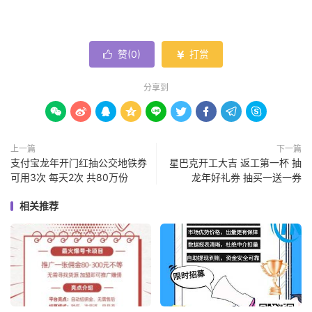
赞(
0
)
打赏


分享到









上一篇
下一篇
支付宝龙年开门红抽公交地铁券
星巴克开工大吉 返工第一杯 抽
可用3次 每天2次 共80万份
龙年好礼券 抽买一送一券
相关推荐