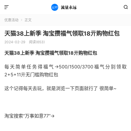


优惠活动
正文

天猫38上新季 淘宝攒福气领取18亓购物红包
2024-02-29
阅读(653)
天猫38上新季 淘宝攒福气领取18亓购物红包
每天简单任务得福气->500/1500/3700福气分别领取
2+5+11亓无门槛购物红包
这个记得每天去玩，就是浏览一下页面就行了 很简单~
淘宝搜索“万事如意77”->