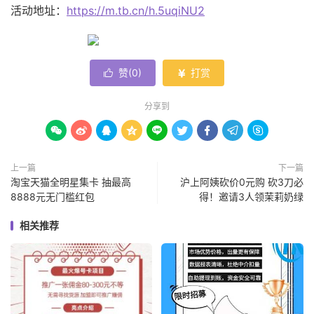
活动地址：
https://m.tb.cn/h.5uqiNU2
赞(
0
)
打赏


分享到









上一篇
下一篇
淘宝天猫全明星集卡 抽最高
沪上阿姨砍价0元购 砍3刀必
8888元无门槛红包
得！邀请3人领茉莉奶绿
相关推荐