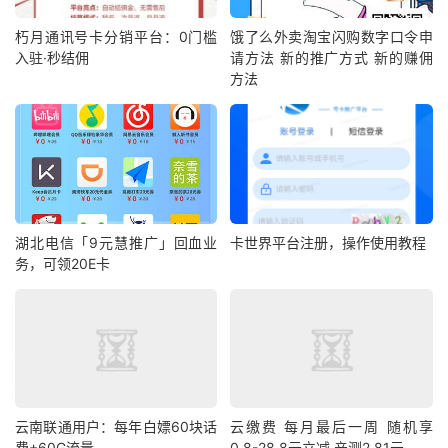
朽月通讯号卡分销平台：0门槛
饿了么外卖淘宝闪购数字口令申
入驻·秒结佣
请方法 新的推广方式 新的赚佣
方法
湖北电信「9元慧推广」回血业
卡世界平台注册，操作使用教程
务，可领20E卡
云南联通用户：每年白嫖60块话
云缴费 每月最后一周 随机享
费+60G流量
0.8-28.8元立减 亲测2.81元