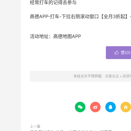
经常打车的记得去参与
高德APP-打车-下拉右侧滚动窗口【全月3折起】-
活动地址：高德地图APP
赞(
0
)

未经允许不得转载：
流量永远
»
高德




上一篇