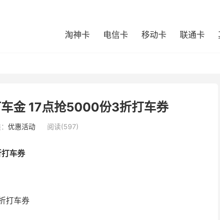
淘神卡
电信卡
移动卡
联通卡
车金 17点抢5000份3折打车券
类：
优惠活动
阅读(597)
折打车券
3折打车券