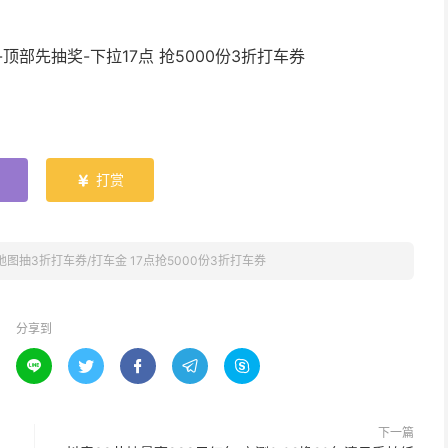
顶部先抽奖-下拉17点 抢5000份3折打车券
打赏

地图抽3折打车券/打车金 17点抢5000份3折打车券
分享到





下一篇