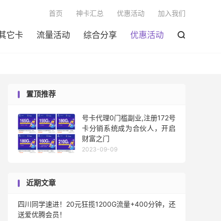

首页
神卡汇总
优惠活动
加入我们
其它卡
流量活动
综合分享
优惠活动

置顶推荐
号卡代理0门槛副业,注册172号
卡分销系统成为合伙人，开启
财富之门
2023-09-09
近期文章
四川同学速进！20元狂揽1200G流量+400分钟，还
送爱优腾会员！