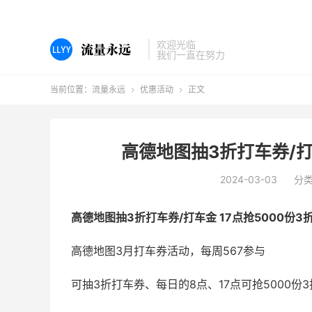
欢迎光临
我们一直在努力
当前位置：
流量永远
优惠活动
正文


高德地图抽3折打车券/打
2024-03-03
分
高德地图抽3折打车券/打车金 17点抢5000份3
高德地图3月打车券活动，每周567参与
可抽3折打车券、每日的8点、17点可抢5000份