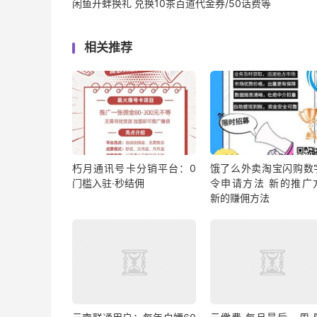
闲鱼开蚌换礼 兑换10茶百道代金券/50话费等
相关推荐
朽月通讯号卡分销平台：0
饿了么外卖淘宝闪购数
门槛入驻·秒结佣
令申请方法 新的推广
新的赚佣方法