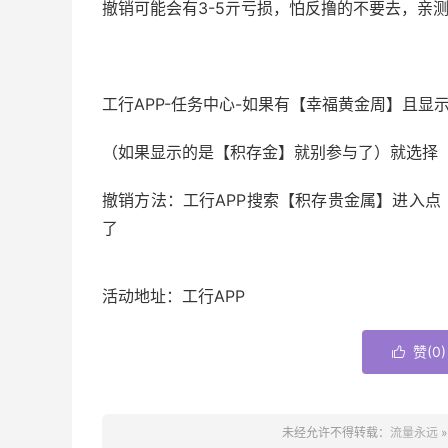
撤销可能会有3-5亓亏损，怕反撸的不要去，亲测
工行APP-任务中心-如果有【幸福黄金周】且显
（如果显示的是【积存金】就别参与了）就选择【
撤销方法：工行APP搜索【积存贵金属】进入
了
活动地址：工行APP
赞(
0
)

未经允许不得转载：
流量永远