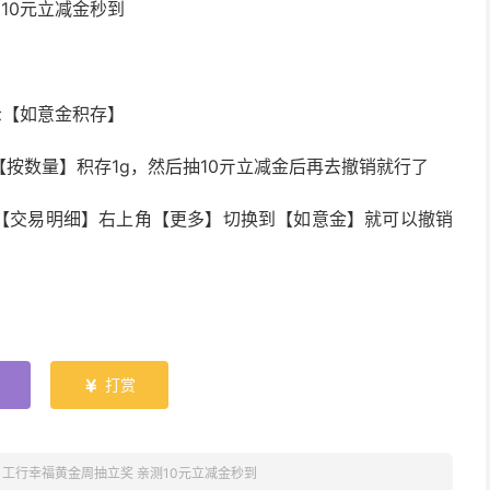
10元立减金秒到
示【如意金积存】
按数量】积存1g，然后抽10亓立减金后再去撤销就行了
点【交易明细】右上角【更多】切换到【如意金】就可以撤销
打赏

»
工行幸福黄金周抽立奖 亲测10元立减金秒到