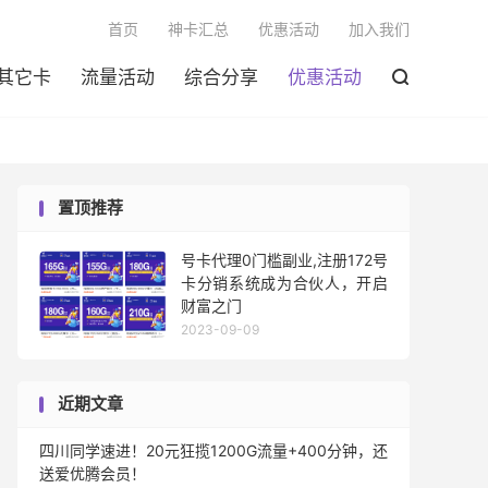

首页
神卡汇总
优惠活动
加入我们
其它卡
流量活动
综合分享
优惠活动

置顶推荐
号卡代理0门槛副业,注册172号
卡分销系统成为合伙人，开启
财富之门
2023-09-09
近期文章
四川同学速进！20元狂揽1200G流量+400分钟，还
送爱优腾会员！