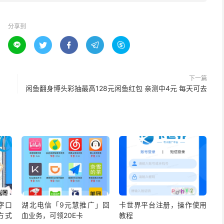
分享到





下一篇
闲鱼翻身博头彩抽最高128元闲鱼红包 亲测中4元 每天可去
字口
湖北电信「9元慧推广」回
卡世界平台注册，操作使用
方式
血业务，可领20E卡
教程