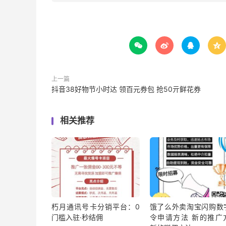




上一篇
抖音38好物节小时达 领百元券包 抢50亓鲜花券
相关推荐
朽月通讯号卡分销平台：0
饿了么外卖淘宝闪购数
门槛入驻·秒结佣
令申请方法 新的推广