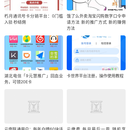
朽月通讯号卡分销平台：0门槛
饿了么外卖淘宝闪购数字口令申
入驻·秒结佣
请方法 新的推广方式 新的赚佣
方法
湖北电信「9元慧推广」回血业
卡世界平台注册，操作使用教程
务，可领20E卡
云南联通用户：每年白嫖60块话
云缴费 每月最后一周 随机享