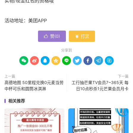
实物/现金红包的资格哦
活动地址：美团APP
赞(
0
)
打赏


分享到









上一篇
下一篇
高德地图 50里程兑换0元麦当劳
工行抽芒果TV会员7~365天 每
中杯可乐和圆筒冰淇淋
日10点秒杀1元芒果会员月卡
相关推荐