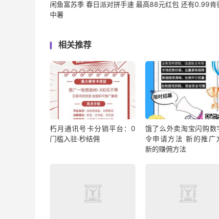
闲鱼富苏季 春日派对拼手速 最高88元红包 还有0.99肯
中薯
相关推荐
朽月通讯号卡分销平台：0
饿了么外卖淘宝闪购数
门槛入驻·秒结佣
令申请方法 新的推广
新的赚佣方法