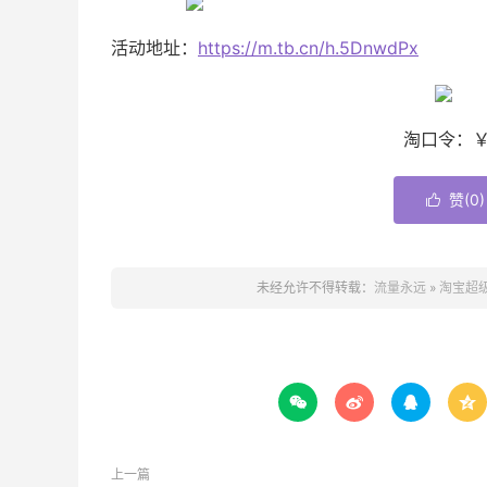
活动地址：
https://m.tb.cn/h.5DnwdPx
淘口令：￥
赞(
0
)

未经允许不得转载：
流量永远
»
淘宝超级




上一篇