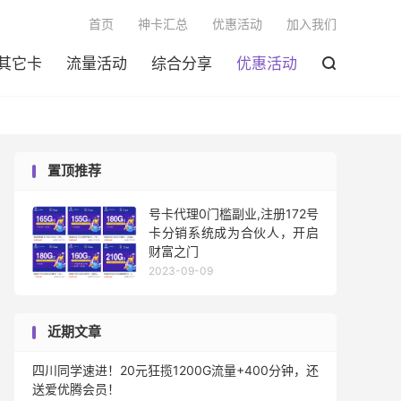

首页
神卡汇总
优惠活动
加入我们
其它卡
流量活动
综合分享
优惠活动

置顶推荐
号卡代理0门槛副业,注册172号
卡分销系统成为合伙人，开启
财富之门
2023-09-09
近期文章
四川同学速进！20元狂揽1200G流量+400分钟，还
送爱优腾会员！