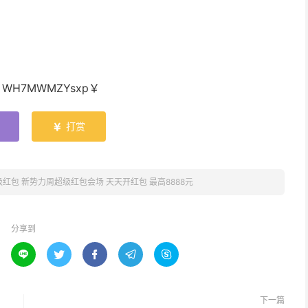
WH7MWMZYsxp￥
打赏

红包 新势力周超级红包会场 天天开红包 最高8888元
分享到





下一篇