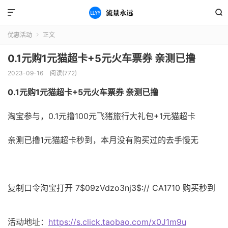


优惠活动
正文

0.1元购1元猫超卡+5元火车票券 亲测已撸
2023-09-16
阅读(772)
0.1元购1元猫超卡+5元火车票券 亲测已撸
淘宝参与，0.1元撸100元飞猪旅行大礼包+1元猫超卡
亲测已撸1元猫超卡秒到，本月没有购买过的去手慢无
复制口令淘宝打开 7$09zVdzo3nj3$:// CA1710 购买秒到
活动地址：
https://s.click.taobao.com/x0J1m9u