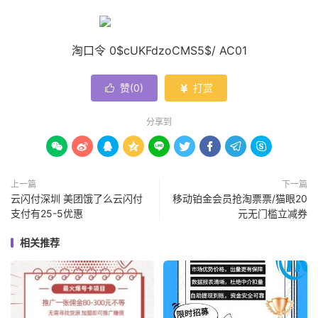
淘口令 0$cUKFdzoCMS5$/ AC01
赞(
0
)
打赏


分享到









上一篇
下一篇
云闪付深圳 美团饿了么云闪付
移动铂金会员抢淘票票/猫眼20
支付有25-5优惠
元无门槛立减券
相关推荐