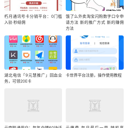
朽月通讯号卡分销平台：0门槛
饿了么外卖淘宝闪购数字口令申
入驻·秒结佣
请方法 新的推广方式 新的赚佣
方法
湖北电信「9元慧推广」回血业
卡世界平台注册，操作使用教程
务，可领20E卡
云南联通用户：每年白嫖60块话
云缴费 每月最后一周 随机享