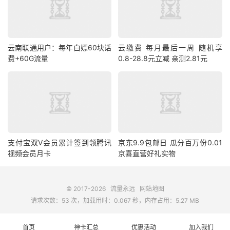
云南联通用户：每年白嫖60块话
云缴费 每月最后一周 随机享
费+60G流量
0.8-28.8元立减 亲测2.81元
支付宝双V会员累计签到领腾讯
京东9.9包邮日 瓜分百万份0.01
视频会员月卡
京喜直营好礼实物
© 2017-2026
流量永远
网站地图
请求次数：53 次，加载用时：0.067 秒，内存占用：5.27 MB
首页
神卡汇总
优惠活动
加入我们