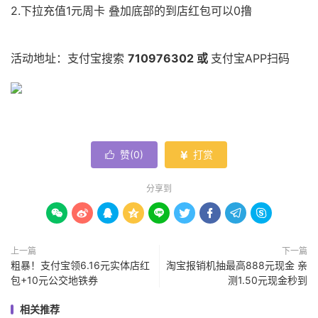
2.下拉充值1元周卡 叠加底部的到店红包可以0撸
活动地址：支付宝搜索
710976302 或
支付宝APP扫码
赞(
0
)
打赏


分享到









上一篇
下一篇
粗暴！支付宝领6.16元实体店红
淘宝报销机抽最高888元现金 亲
包+10元公交地铁券
测1.50元现金秒到
相关推荐