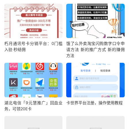
朽月通讯号卡分销平台：0门槛
饿了么外卖淘宝闪购数字口令申
入驻·秒结佣
请方法 新的推广方式 新的赚佣
方法
湖北电信「9元慧推广」回血业
卡世界平台注册，操作使用教程
务，可领20E卡