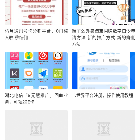
朽月通讯号卡分销平台：0门槛
饿了么外卖淘宝闪购数字口令申
入驻·秒结佣
请方法 新的推广方式 新的赚佣
方法
湖北电信「9元慧推广」回血业
卡世界平台注册，操作使用教程
务，可领20E卡