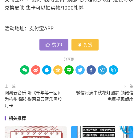
兑换皮肤 集卡可以抽实物/1000礼券
活动地址：支付宝APP
赞(
0
)
打赏


分享到









上一篇
下一篇
网易云音乐 听《千年等一回》
微信月满中秋花灯圆梦 领微信
为杭州喝彩 得网易云音乐黑胶
免费提现额度
月卡
相关推荐