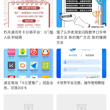
朽月通讯号卡分销平台：0门槛
饿了么外卖淘宝闪购数字口令申
入驻·秒结佣
请方法 新的推广方式 新的赚佣
方法
湖北电信「9元慧推广」回血业
卡世界平台注册，操作使用教程
务，可领20E卡