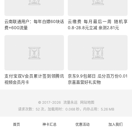
云南联通用户：每年白嫖60块话
云缴费 每月最后一周 随机享
费+60G流量
0.8-28.8元立减 亲测2.81元
支付宝双V会员累计签到领腾讯
京东9.9包邮日 瓜分百万份0.01
视频会员月卡
京喜直营好礼实物
© 2017-2026
流量永远
网站地图
请求次数：52 次，加载用时：0.068 秒，内存占用：5.26 MB
首页
神卡汇总
优惠活动
加入我们