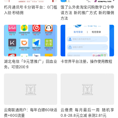
朽月通讯号卡分销平台：0门槛
饿了么外卖淘宝闪购数字口令申
入驻·秒结佣
请方法 新的推广方式 新的赚佣
方法
湖北电信「9元慧推广」回血业
卡世界平台注册，操作使用教程
务，可领20E卡
云南联通用户：每年白嫖60块话
云缴费 每月最后一周 随机享
费+60G流量
0.8-28.8元立减 亲测2.81元