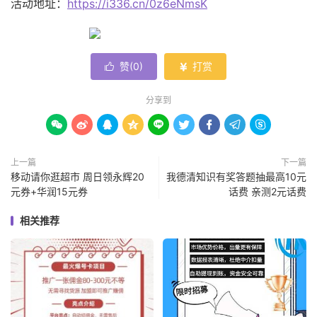
活动地址：
https://i336.cn/0z6eNmsK
赞(
0
)
打赏


分享到









上一篇
下一篇
移动请你逛超市 周日领永辉20
我德清知识有奖答题抽最高10元
元券+华润15元券
话费 亲测2元话费
相关推荐