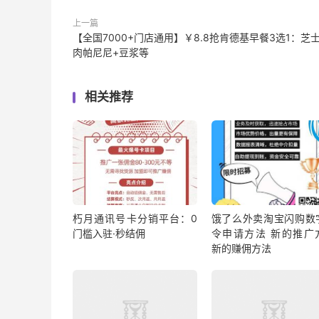
上一篇
【全国7000+门店通用】￥8.8抢肯德基早餐3选1：芝
肉帕尼尼+豆浆等
相关推荐
朽月通讯号卡分销平台：0
饿了么外卖淘宝闪购数
门槛入驻·秒结佣
令申请方法 新的推广
新的赚佣方法