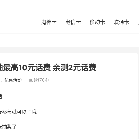
淘神卡
电信卡
移动卡
联通卡
最高10元话费 亲测2元话费
：
优惠活动
阅读(704)
费
去参与就可以了哦
去抽奖了