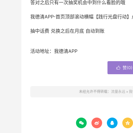
答对之后只有一次抽奖机会中到什么看脸的哦
我德清APP-首页顶部滚动横幅【践行光盘行动】
抽中话费 兑换之后在月底 自动到账
活动地址：我德清APP
赞(
0
)

未经允许不得转载：
流量永远
»
我



