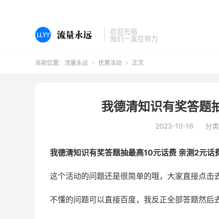
欢迎光临
我们一直在努力
当前位置：
流量永远
优惠活动
正文


我德清知识有奖答题抽
2023-10-16
分类
我德清知识有奖答题抽最高10元话费 亲测2元话
这个活动的问题还是很简单的哦，大家直接点击
不懂的问题可以直接百度，我反正全部答题然后