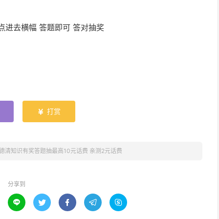
点进去横幅 答题即可 答对抽奖
打赏

德清知识有奖答题抽最高10元话费 亲测2元话费
分享到




