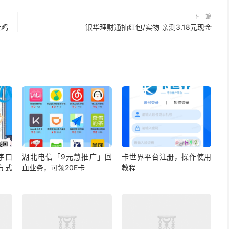
下一篇
士鸡
银华理财通抽红包/实物 亲测3.18元现金
字口
湖北电信「9元慧推广」回
卡世界平台注册，操作使用
方式
血业务，可领20E卡
教程