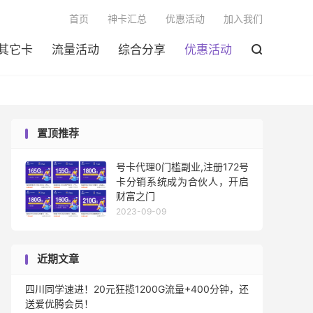

首页
神卡汇总
优惠活动
加入我们
其它卡
流量活动
综合分享
优惠活动

置顶推荐
号卡代理0门槛副业,注册172号
卡分销系统成为合伙人，开启
财富之门
2023-09-09
近期文章
四川同学速进！20元狂揽1200G流量+400分钟，还
送爱优腾会员！