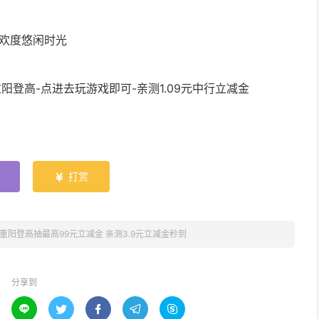
-欢度悠闲时光
阳登高-点进去玩游戏即可-亲测1.09元中行立减金
打赏

重阳登高抽最高99元立减金 亲测3.9元立减金秒到
分享到




