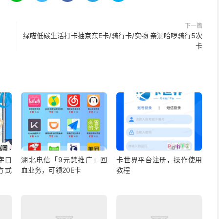
下一篇
绿喵低碳生活打卡抽京东E卡/骑行卡/实物 亲测哈啰骑行5次
卡
字口
湖北电信「9元慧推广」回
卡世界平台注册，操作使用
方式
血业务，可领20E卡
教程