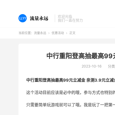
欢迎光临
我们一直在努力
当前位置：
流量永远
优惠活动
正文


中行重阳登高抽最高99
2023-10-16
分类
中行重阳登高抽最高99元立减金 亲测3.9元立减
这个活动目前应该是必中的哦，参与方式也特别
只需要简单玩游戏就可以了哦。我是玩了一把第