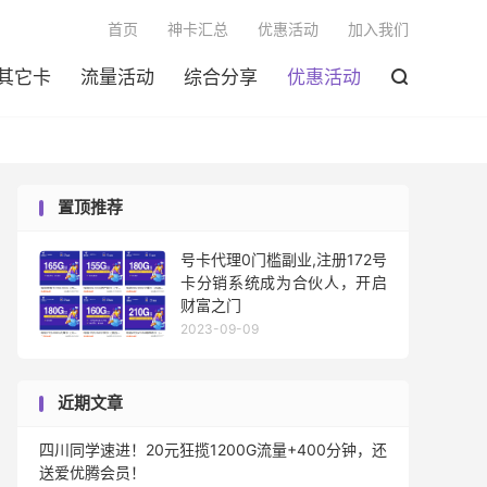

首页
神卡汇总
优惠活动
加入我们
其它卡
流量活动
综合分享
优惠活动

置顶推荐
号卡代理0门槛副业,注册172号
卡分销系统成为合伙人，开启
财富之门
2023-09-09
近期文章
四川同学速进！20元狂揽1200G流量+400分钟，还
送爱优腾会员！