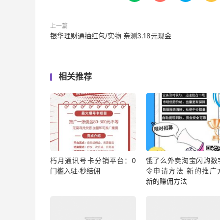
上一篇
银华理财通抽红包/实物 亲测3.18元现金
相关推荐
朽月通讯号卡分销平台：0
饿了么外卖淘宝闪购数
门槛入驻·秒结佣
令申请方法 新的推广
新的赚佣方法