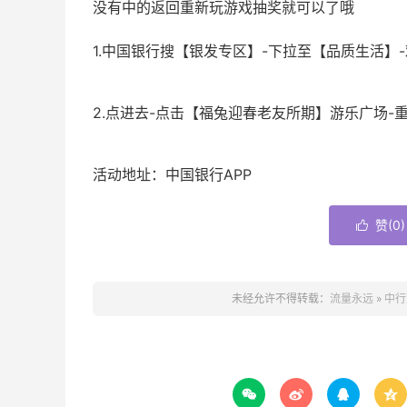
没有中的返回重新玩游戏抽奖就可以了哦
1.中国银行搜【银发专区】-下拉至【品质生活】
2.点进去-点击【福兔迎春老友所期】游乐广场-重
活动地址：中国银行APP
赞(
0
)

未经允许不得转载：
流量永远
»
中行



