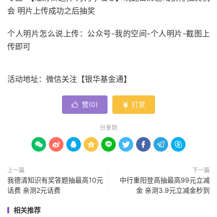
会 明片上传成功之后抽奖
个人明片怎么说上传：公众号-我的空间-个人明片-截图上
传即可
活动地址：微信关注【银华基金通】
赞(
0
)
打赏


分享到









上一篇
下一篇
我德清知识有奖答题抽最高10元
中行重阳登高抽最高99元立减
话费 亲测2元话费
金 亲测3.9元立减金秒到
相关推荐