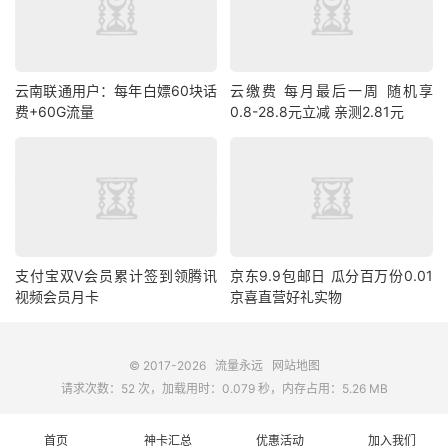
云南联通用户：每年白嫖60块话
云缴费 每月最后一周 随机享
费+60G流量
0.8-28.8元立减 亲测2.81元
支付宝双V会员累计签到领腾讯
京东9.9包邮日 瓜分百万份0.01
视频会员月卡
京喜直营好礼实物
© 2017-2026
流量永远
网站地图
请求次数：52 次，加载用时：0.079 秒，内存占用：5.26 MB
首页
神卡汇总
优惠活动
加入我们