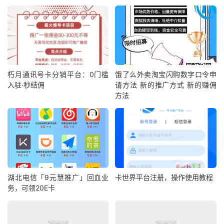
朽月通讯号卡分销平台：0门槛
饿了么外卖淘宝闪购数字口令申
入驻·秒结佣
请方法 新的推广方式 新的赚佣
方法
湖北电信「9元慧推广」回血业
卡世界平台注册，操作使用教程
务，可领20E卡