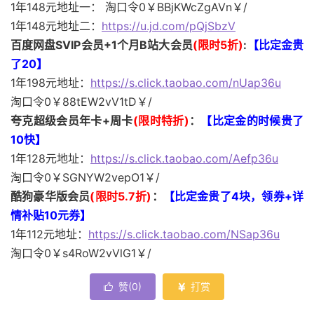
1年148元地址一： 淘口令0￥BBjKWcZgAVn￥/
1年148元地址二：
https://u.jd.com/pQjSbzV
百度网盘SVIP会员+1个月B站大会员
(限时5折)
:
【比定金贵
了20
】
1年198元地址：
https://s.click.taobao.com/nUap36u
淘口令0￥88tEW2vV1tD￥/
夸克超级会员年卡+周卡
(限时特折)
：
【比定金的时候贵了
10快
】
1年128元地址：
https://s.click.taobao.com/Aefp36u
淘口令0￥SGNYW2vepO1￥/
酷狗豪华版会员
(限时5.7折)
：
【比定金贵了4块，领券+详
情补贴10元券
】
1年112元地址：
https://s.click.taobao.com/NSap36u
淘口令0￥s4RoW2vVlG1￥/
赞(
0
)
打赏

