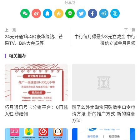
分享到









上一篇
下一篇
24元开通1年QQ豪华绿钻、芒
中行每月得最少3元立减金 中行
果TV、B站大会员等
微信立减金月月领
相关推荐
朽月通讯号卡分销平台：0门槛
饿了么外卖淘宝闪购数字口令申
入驻·秒结佣
请方法 新的推广方式 新的赚佣
方法