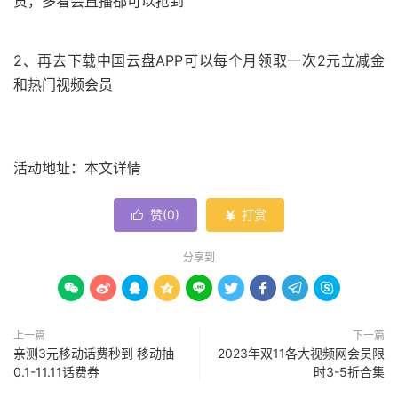
货，多看会直播都可以抢到
2、再去下载中国云盘APP可以每个月领取一次2元立减金
和热门视频会员
活动地址：本文详情
赞(
0
)
打赏


分享到









上一篇
下一篇
亲测3元移动话费秒到 移动抽
2023年双11各大视频网会员限
0.1-11.11话费券
时3-5折合集