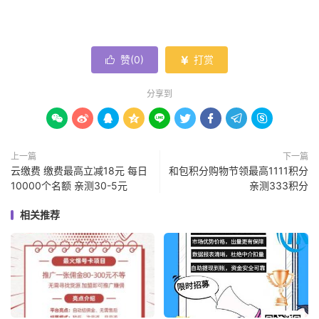
赞(
0
)
打赏


分享到









上一篇
下一篇
云缴费 缴费最高立减18元 每日
和包积分购物节领最高1111积分
10000个名额 亲测30-5元
亲测333积分
相关推荐