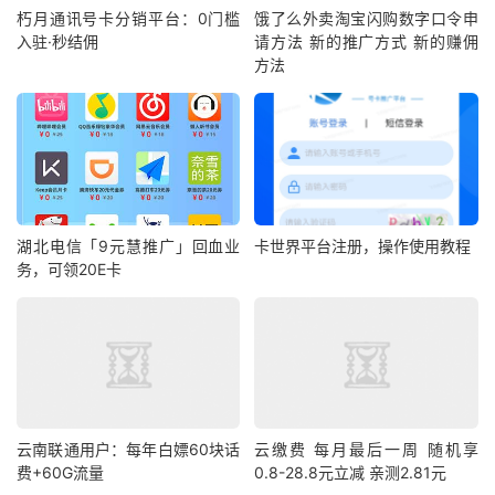
朽月通讯号卡分销平台：0门槛
饿了么外卖淘宝闪购数字口令申
入驻·秒结佣
请方法 新的推广方式 新的赚佣
方法
湖北电信「9元慧推广」回血业
卡世界平台注册，操作使用教程
务，可领20E卡
云南联通用户：每年白嫖60块话
云缴费 每月最后一周 随机享
费+60G流量
0.8-28.8元立减 亲测2.81元