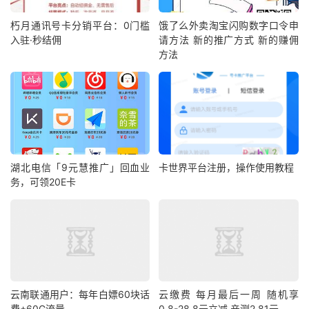
朽月通讯号卡分销平台：0门槛
饿了么外卖淘宝闪购数字口令申
入驻·秒结佣
请方法 新的推广方式 新的赚佣
方法
湖北电信「9元慧推广」回血业
卡世界平台注册，操作使用教程
务，可领20E卡
云南联通用户：每年白嫖60块话
云缴费 每月最后一周 随机享
费+60G流量
0.8-28.8元立减 亲测2.81元