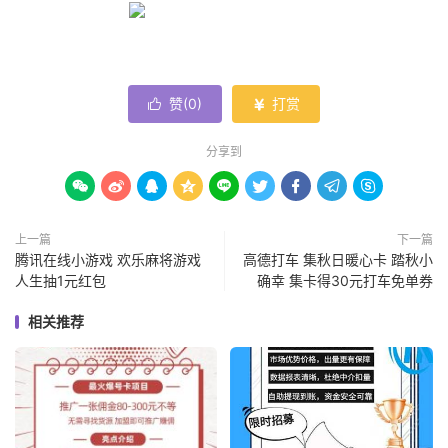
赞(
0
)
打赏


分享到









上一篇
下一篇
腾讯在线小游戏 欢乐麻将游戏
高德打车 集秋日暖心卡 踏秋小
人生抽1元红包
确幸 集卡得30元打车免单券
相关推荐