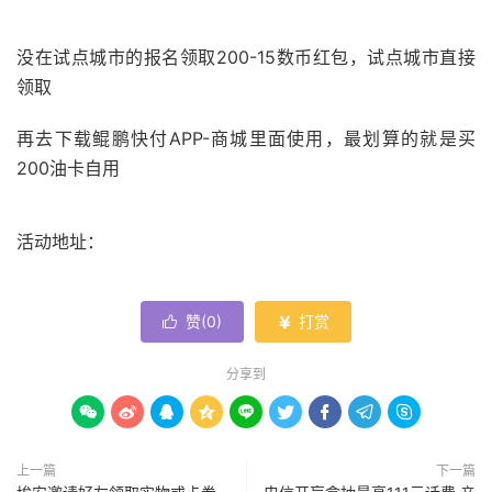
没在试点城市的报名领取200-15数币红包，试点城市直接
领取
再去下载鲲鹏快付APP-商城里面使用，最划算的就是买
200油卡自用
活动地址：
赞(
0
)
打赏


分享到









上一篇
下一篇