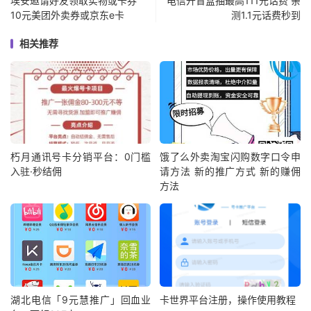
埃安邀请好友领取实物或卡券
电信开盲盒抽最高111元话费 亲
10元美团外卖券或京东e卡
测1.1元话费秒到
相关推荐
朽月通讯号卡分销平台：0门槛
饿了么外卖淘宝闪购数字口令申
入驻·秒结佣
请方法 新的推广方式 新的赚佣
方法
湖北电信「9元慧推广」回血业
卡世界平台注册，操作使用教程