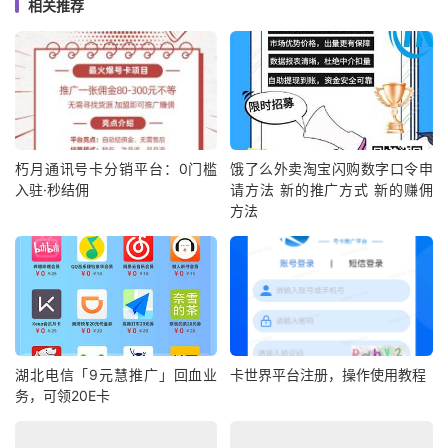
相关推荐
朽月通讯号卡分销平台：0门槛
饿了么外卖淘宝闪购数字口令申
入驻·秒结佣
请方法 新的推广方式 新的赚佣
方法
湖北电信「9元慧推广」回血业
卡世界平台注册，操作使用教程
务，可领20E卡