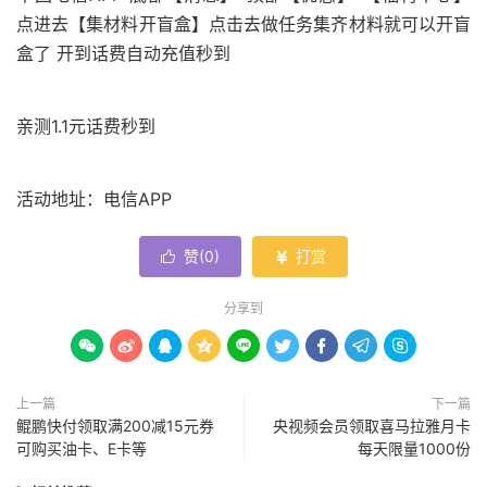
点进去【集材料开盲盒】点击去做任务集齐材料就可以开盲
盒了 开到话费自动充值秒到
亲测1.1元话费秒到
活动地址：电信APP
赞(
0
)
打赏


分享到









上一篇
下一篇
鲲鹏快付领取满200减15元券
央视频会员领取喜马拉雅月卡
可购买油卡、E卡等
每天限量1000份