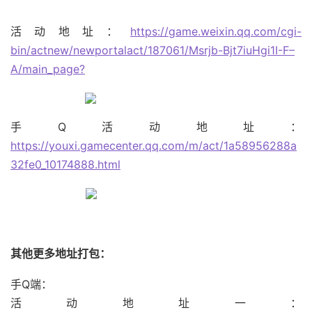
活动地址：
https://game.weixin.qq.com/cgi-
bin/actnew/newportalact/187061/Msrjb-Bjt7iuHgi1I-F–
A/main_page?
手Q活动地址：
https://youxi.gamecenter.qq.com/m/act/1a58956288a
32fe0_10174888.html
其他更多地址打包：
手Q端：
活动地址一：