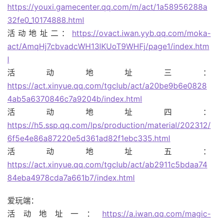
https://youxi.gamecenter.qq.com/m/act/1a58956288a
32fe0_10174888.html
活动地址二：
https://ovact.iwan.yyb.qq.com/moka-
act/AmqHj7cbvadcWH13lKUoT9WHFj/page1/index.htm
l
活动地址三：
https://act.xinyue.qq.com/tgclub/act/a20be9b6e0828
4ab5a6370846c7a9204b/index.html
活动地址四：
https://h5.ssp.qq.com/lps/production/material/202312/
6f5e4e86a87220e5d361ad82f1ebc335.html
活动地址五：
https://act.xinyue.qq.com/tgclub/act/ab2911c5bdaa74
84eba4978cda7a661b7/index.html
爱玩端：
活动地址一：
https://a.iwan.qq.com/magic-