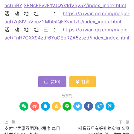
act/nBYjSRNcFPvvE1VJQYs1dV5y5Z/index_index.html
活动地址二：
https://a.iwan.qq.com/magic-
act/7g8IVIuVncZ2MbI5lQEXvxtlzU/index_index.html
活动地址三：
https://a.iwan.qq.com/magic-
act/TnH7CXX94zdf6YuCEpRZA5zszd/index_index.html
赞(
0
)
打赏


分享到









上一篇
下一篇
支付宝优惠券团购小程序 每日
抖音双旦有好礼抽实物 亲测