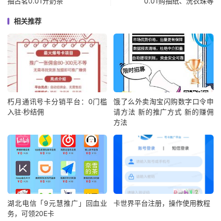
抽古茗0.01亓奶茶
0.01购抽纸、洗衣珠等
相关推荐
朽月通讯号卡分销平台：0门槛
饿了么外卖淘宝闪购数字口令申
入驻·秒结佣
请方法 新的推广方式 新的赚佣
方法
湖北电信「9元慧推广」回血业
卡世界平台注册，操作使用教程
务，可领20E卡