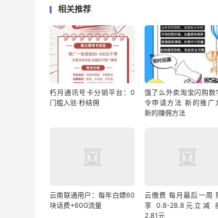
相关推荐
朽月通讯号卡分销平台：0
饿了么外卖淘宝闪购数
门槛入驻·秒结佣
令申请方法 新的推广
新的赚佣方法
云南联通用户：每年白嫖60
云缴费 每月最后一周 
块话费+60G流量
享 0.8-28.8元立减
2.81元