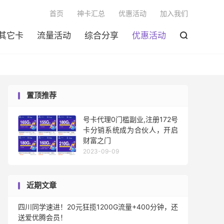

首页
神卡汇总
优惠活动
加入我们
其它卡
流量活动
综合分享
优惠活动

置顶推荐
号卡代理0门槛副业,注册172号
卡分销系统成为合伙人，开启
财富之门
2023-09-09
近期文章
四川同学速进！20元狂揽1200G流量+400分钟，还
送爱优腾会员！