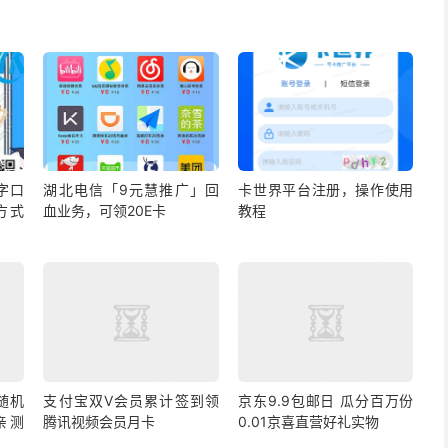
字口
湖北电信「9元慧推广」回
卡世界平台注册，操作使用
方式
血业务，可领20E卡
教程
随机
支付宝双V会员累计签到领
京东9.9包邮日 瓜分百万份
 亲测
腾讯视频会员月卡
0.01京喜直营好礼实物