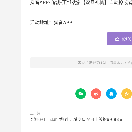
抖音APP-商城-顶部搜索【双旦礼物】自动掉或
活动地址：抖音APP
赞(
0
)

未经允许不得转载：
流量永远
»
抖




上一篇
亲测6+11元现金秒到 元梦之星今日上线抢6-688元