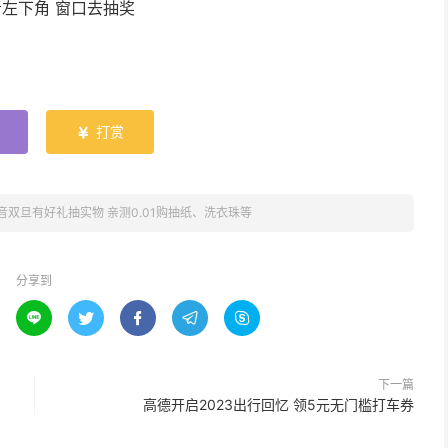
者左下角 窗口去抽奖
打赏

音双旦有好礼抽实物 亲测0.01购抽纸、洗衣珠等
分享到





下一篇
高德开启2023出行回忆 领5元无门槛打车券