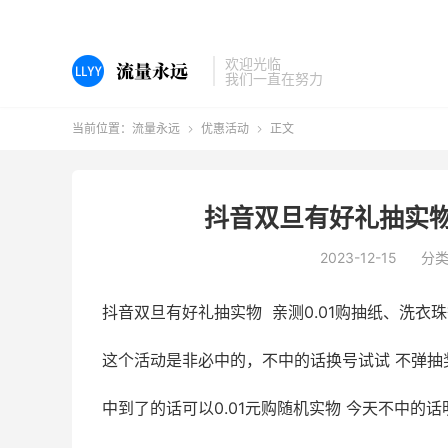
欢迎光临
我们一直在努力
当前位置：
流量永远
优惠活动
正文


抖音双旦有好礼抽实物
2023-12-15
分
抖音双旦有好礼抽实物 亲测0.01购抽纸、洗衣
这个活动是非必中的，不中的话换号试试 不弹抽
中到了的话可以0.01元购随机实物 今天不中的