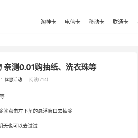
淘神卡
电信卡
移动卡
联通卡
 亲测0.01购抽纸、洗衣珠等
类：
优惠活动
阅读(714)
珠等
奖就点击左下角的悬浮窗口去抽奖
话明天也可以去试试