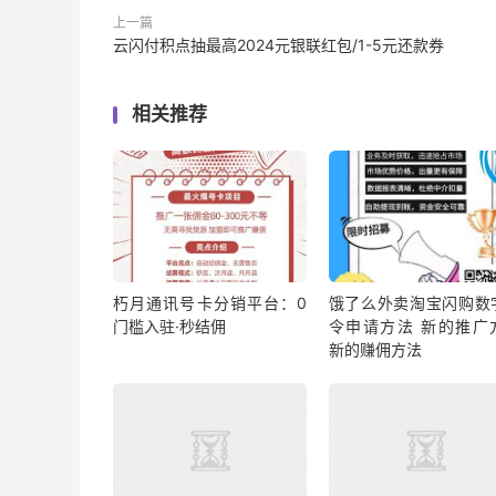
上一篇
云闪付积点抽最高2024元银联红包/1-5元还款券
相关推荐
朽月通讯号卡分销平台：0
饿了么外卖淘宝闪购数
门槛入驻·秒结佣
令申请方法 新的推广
新的赚佣方法