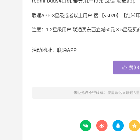
redmi buds4耳机 部分用户19元 反馈 联通app
联通APP-3星级或者以上用户 搜 【vs020】【红米
注意：1-2星级用户 联通买东西立减50元 3-5星级
活动地址：联通APP
赞(
0
)

未经允许不得转载：
流量永远
»
联通3星



