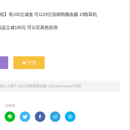
耳机】有100立减金 可以29元包邮购路由器 19购耳机
买商品立减100元 可以买其他自测
打赏

级以上用户 29元包邮购路由器 19元redmi buds4耳机
分享到




