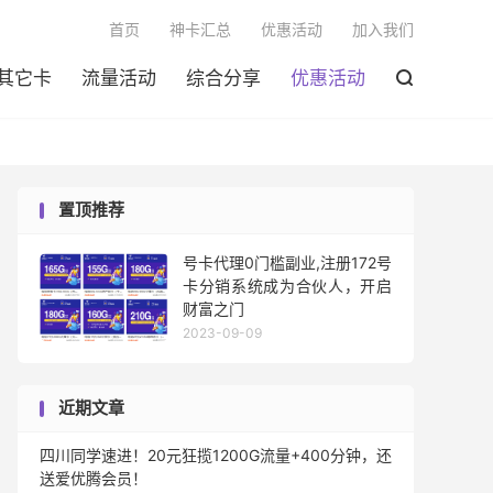

首页
神卡汇总
优惠活动
加入我们
其它卡
流量活动
综合分享
优惠活动

置顶推荐
号卡代理0门槛副业,注册172号
卡分销系统成为合伙人，开启
财富之门
2023-09-09
近期文章
四川同学速进！20元狂揽1200G流量+400分钟，还
送爱优腾会员！