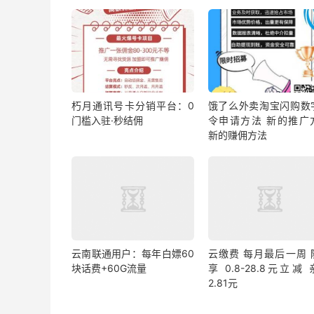
朽月通讯号卡分销平台：0
饿了么外卖淘宝闪购数
门槛入驻·秒结佣
令申请方法 新的推广
新的赚佣方法
云南联通用户：每年白嫖60
云缴费 每月最后一周 
块话费+60G流量
享 0.8-28.8元立减
2.81元