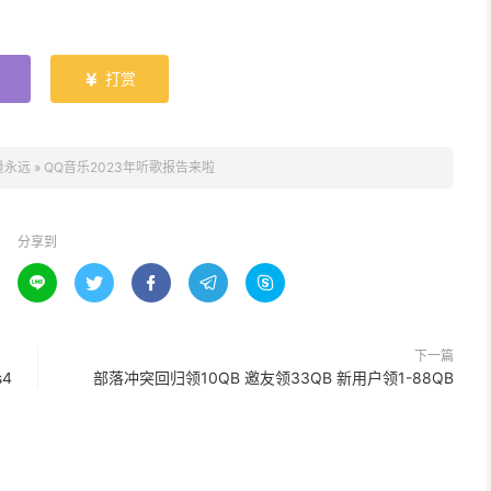
打赏

量永远
»
QQ音乐2023年听歌报告来啦
分享到





下一篇
s4
部落冲突回归领10QB 邀友领33QB 新用户领1-88QB