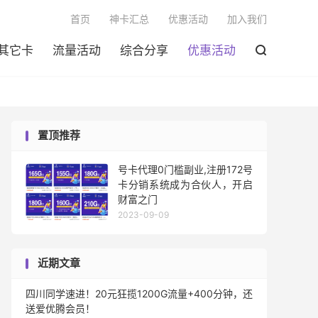

首页
神卡汇总
优惠活动
加入我们
其它卡
流量活动
综合分享
优惠活动

置顶推荐
号卡代理0门槛副业,注册172号
卡分销系统成为合伙人，开启
财富之门
2023-09-09
近期文章
四川同学速进！20元狂揽1200G流量+400分钟，还
送爱优腾会员！