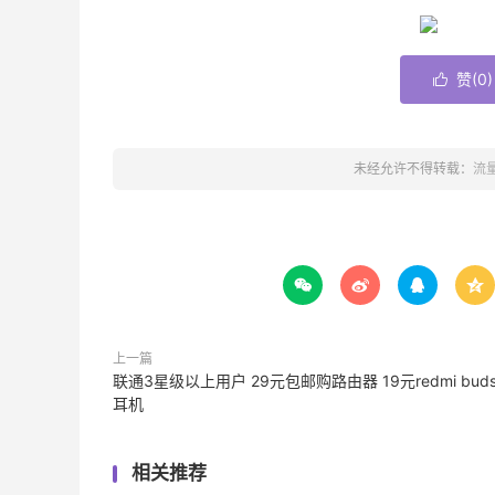
赞(
0
)

未经允许不得转载：
流




上一篇
联通3星级以上用户 29元包邮购路由器 19元redmi bud
耳机
相关推荐