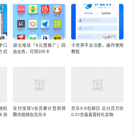
字口
湖北电信「9元慧推广」回
卡世界平台注册，操作使用
方式
血业务，可领20E卡
教程
随机
支付宝双V会员累计签到领
京东9.9包邮日 瓜分百万份
 亲测
腾讯视频会员月卡
0.01京喜直营好礼实物